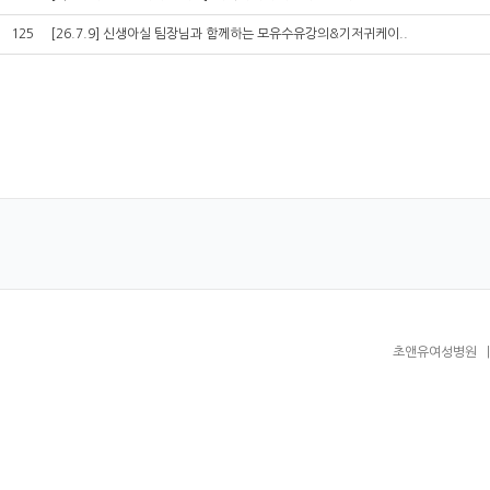
125
[26.7.9] 신생아실 팀장님과 함께하는 모유수유강의&기저귀케이..
초앤유여성병원 | 대