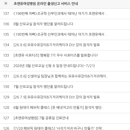
초앤유여성병원 온라인 출생신고 서비스 안내
137
<196번째 아빠>조규학 산부인과에서 태어난 아기가 초앤유에서 ..
136
8월 산모교실 참석자 명단을 알려드립니다.
135
<195번째 아빠>조규학 산부인과에서 태어난 아기가 초앤유에서 ..
134
[26.8.6] 모유수유강의&기저귀케이크 DIY 강의 참석자 발표
133
[초앤유 서포터즈] 행복맘 7기 우수 서포터즈를 발표합니다!
132
2026년 8월 산모교실 신청 & 일정 안내드립니다(~7/21)
131
[26.8.6] 신생아실 팀장님과 함께하는 모유수유강의&기저귀케이..
130
7월 산모교실 참석자 명단을 알려드립니다.
129
[26.7.9] 모유수유강의&기저귀케이크 DIY 강의 참석자 발표
128
6월 원데이 패브릭 클래스 [첫 배냇저고리 만들기] 참석자 명단..
127
[초앤유여성병원] 7월 공휴일 진료안내
126
[7/20 패브릭 원데이 클래스] '사각기저귀 바구니 만들기' 선착..